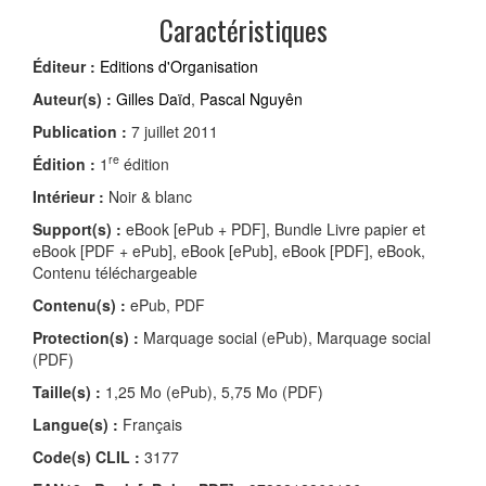
Caractéristiques
Éditeur :
Editions d'Organisation
Auteur(s) :
Gilles Daïd
,
Pascal Nguyên
Publication :
7 juillet 2011
re
Édition :
1
édition
Intérieur :
Noir & blanc
Support(s) :
eBook [ePub + PDF], Bundle Livre papier et
eBook [PDF + ePub], eBook [ePub], eBook [PDF], eBook,
Contenu téléchargeable
Contenu(s) :
ePub, PDF
Protection(s) :
Marquage social (ePub), Marquage social
(PDF)
Taille(s) :
1,25 Mo (ePub), 5,75 Mo (PDF)
Langue(s) :
Français
Code(s) CLIL :
3177