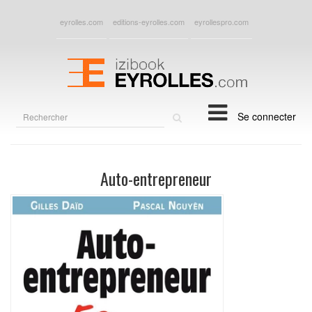
eyrolles.com
editions-eyrolles.com
eyrollespro.com
Rechercher
Se connecter
sur
le
site
Auto-entrepreneur