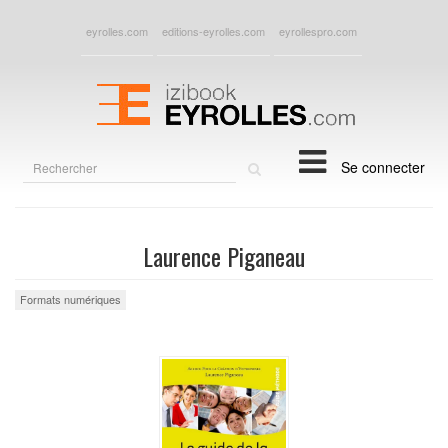
eyrolles.com
editions-eyrolles.com
eyrollespro.com
Rechercher
Se connecter
sur
le
site
Laurence Piganeau
Formats numériques