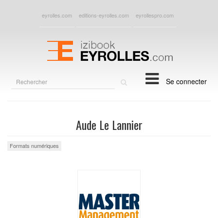
eyrolles.com
editions-eyrolles.com
eyrollespro.com
Rechercher
Se connecter
sur
le
site
Aude Le Lannier
Formats numériques