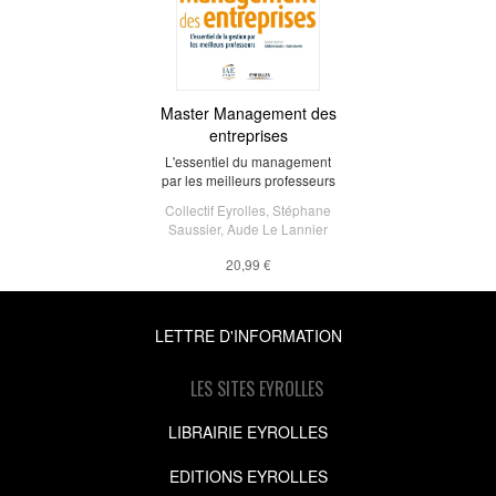
Master Management des
entreprises
L'essentiel du management
par les meilleurs professeurs
Collectif Eyrolles
,
Stéphane
Saussier
,
Aude Le Lannier
20,99 €
LETTRE D'INFORMATION
LES SITES EYROLLES
LIBRAIRIE EYROLLES
EDITIONS EYROLLES