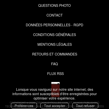
QUESTIONS PHOTO
CONTACT
DONNÉES PERSONNELLES - RGPD
CONDITIONS GÉNÉRALES
MENTIONS LÉGALES
RETOURS ET COMMANDES
FAQ
FLUX RSS
Lorsque vous naviguez sur notre site internet, des
informations sont susceptibles d'être enregistrées pour
optimiser votre expérience.
COPYRIGHT © 2026 IZIBOOK.EYROLLES.COM ET NUXOS PUBLISHING
Préférences
Tout accepter
Tout refuser
TECHNOLOGIES.
IZIBOOK®
ET
IZIBOOKS®
SONT DES MARQUES DÉPOSÉES