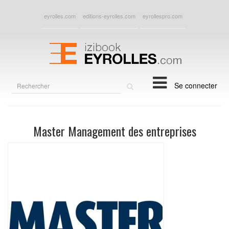
eyrolles.com
editions-eyrolles.com
eyrollespro.com
Rechercher
Se connecter
sur
le
site
Master Management des entreprises