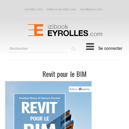
eyrolles.com
editions-eyrolles.com
eyrollespro.com
Rechercher
Se connecter
sur
le
site
Revit pour le BIM