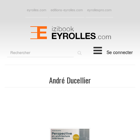
eyrolles.com
editions-eyrolles.com
eyrollespro.com
Rechercher
Se connecter
sur
le
site
André Ducellier