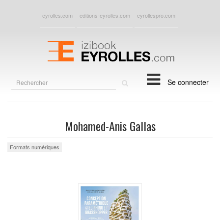
eyrolles.com
editions-eyrolles.com
eyrollespro.com
Rechercher
Se connecter
sur
le
site
Mohamed-Anis Gallas
Formats numériques