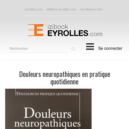
eyrolles.com
editions-eyrolles.com
eyrollespro.com
Rechercher
Se connecter
sur
le
site
Douleurs neuropathiques en pratique
quotidienne