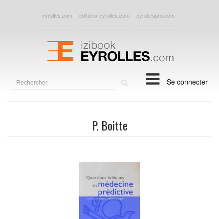
eyrolles.com
editions-eyrolles.com
eyrollespro.com
Rechercher
Se connecter
sur
le
site
P. Boitte