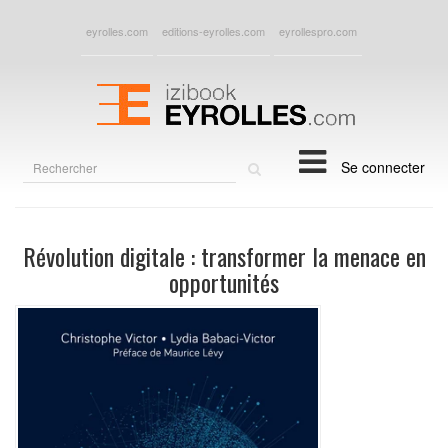
eyrolles.com
editions-eyrolles.com
eyrollespro.com
Rechercher
Se connecter
sur
le
site
Révolution digitale : transformer la menace en
opportunités