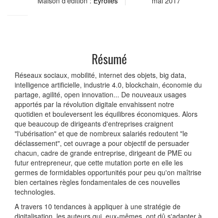
Maison d'édition :
Eyrolles
mai 2017
Résumé
Réseaux sociaux, mobilité, internet des objets, big data,
intelligence artificielle, industrie 4.0, blockchain, économie du
partage, agilité, open innovation... De nouveaux usages
apportés par la révolution digitale envahissent notre
quotidien et bouleversent les équilibres économiques. Alors
que beaucoup de dirigeants d'entreprises craignent
"l'ubérisation" et que de nombreux salariés redoutent "le
déclassement", cet ouvrage a pour objectif de persuader
chacun, cadre de grande entreprise, dirigeant de PME ou
futur entrepreneur, que cette mutation porte en elle les
germes de formidables opportunités pour peu qu'on maîtrise
bien certaines règles fondamentales de ces nouvelles
technologies.
A travers 10 tendances à appliquer à une stratégie de
digitalisation, les auteurs qui, eux-mêmes, ont dû s'adapter à