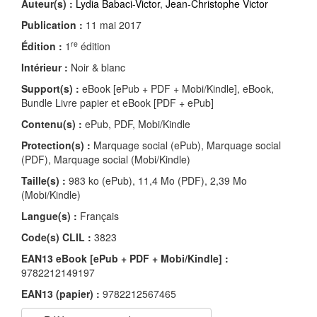
Auteur(s) :
Lydia Babaci-Victor
,
Jean-Christophe Victor
Publication :
11 mai 2017
re
Édition :
1
édition
Intérieur :
Noir & blanc
Support(s) :
eBook [ePub + PDF + Mobi/Kindle], eBook,
Bundle Livre papier et eBook [PDF + ePub]
Contenu(s) :
ePub, PDF, Mobi/Kindle
Protection(s) :
Marquage social (ePub), Marquage social
(PDF), Marquage social (Mobi/Kindle)
Taille(s) :
983 ko (ePub), 11,4 Mo (PDF), 2,39 Mo
(Mobi/Kindle)
Langue(s) :
Français
Code(s) CLIL :
3823
EAN13 eBook [ePub + PDF + Mobi/Kindle] :
9782212149197
EAN13 (papier) :
9782212567465