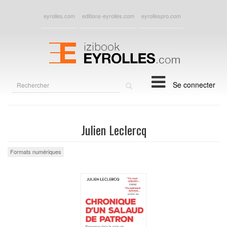
eyrolles.com
editions-eyrolles.com
eyrollespro.com
Rechercher
Se connecter
sur
le
site
Julien Leclercq
Formats numériques