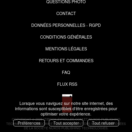
QUESTIONS PHOTO
CONTACT
DONNÉES PERSONNELLES - RGPD
CONDITIONS GÉNÉRALES
MENTIONS LÉGALES
RETOURS ET COMMANDES
FAQ
FLUX RSS
Lorsque vous naviguez sur notre site internet, des
informations sont susceptibles d'être enregistrées pour
optimiser votre expérience.
COPYRIGHT © 2026 IZIBOOK.EYROLLES.COM ET NUXOS PUBLISHING
Préférences
Tout accepter
Tout refuser
TECHNOLOGIES.
IZIBOOK®
ET
IZIBOOKS®
SONT DES MARQUES DÉPOSÉES
DE LA SOCIÉTÉ
NUXOS PUBLISHING TECHNOLOGIES
.