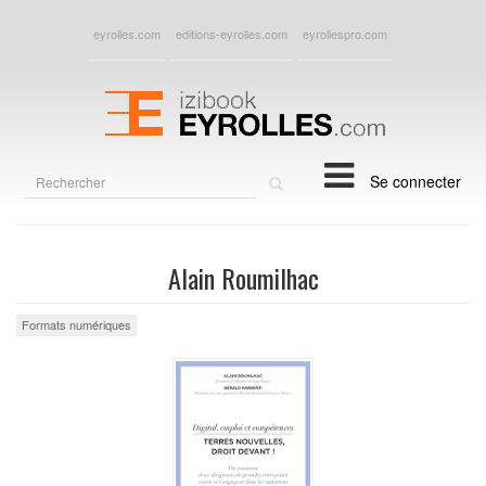
eyrolles.com
editions-eyrolles.com
eyrollespro.com
Rechercher
Se connecter
sur
le
site
Alain Roumilhac
Formats numériques