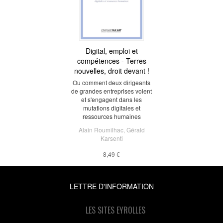
Digital, emploi et
compétences - Terres
nouvelles, droit devant !
Ou comment deux dirigeants
de grandes entreprises voient
et s'engagent dans les
mutations digitales et
ressources humaines
Alain Roumilhac
,
Gérald
Karsenti
8,49 €
LETTRE D'INFORMATION
LES SITES EYROLLES