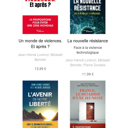
Un monde de violences.
La nouvelle résistance
Et après ?
Face à la violence
technologique
Jean-Hervé Lorenzi
,
Mickaël
Berrebi
Jean-Hervé Lorenzi
,
Mickaël
Berrebi
,
Pierre Dockès
13,99 €
11,99 €