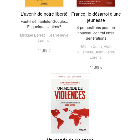
L'avenir de notre liberté
France, le désarroi d'une
jeunesse
Faut-il démanteler Google...
Et quelques autres?
4 propositions pour un
nouveau contrat entre
Mickaël Berrebi
,
Jean-Hervé
générations
Lorenzi
Hélène Xuan
,
Alain
11,99 €
Villemeur
,
Jean-Hervé
Lorenzi
11,99 €
Un monde de violences