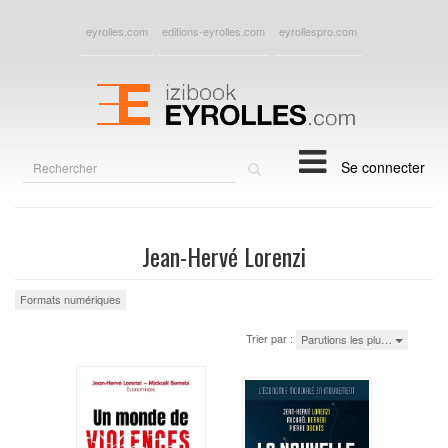
eyrolles.com
editions-eyrolles.com
eyrollespro.com
Rechercher
Se connecter
sur
le
site
Jean-Hervé Lorenzi
Formats numériques
Trier par :
Parutions les plu…