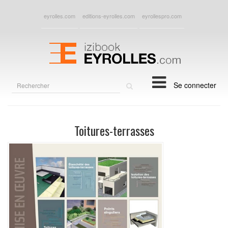
eyrolles.com
editions-eyrolles.com
eyrollespro.com
Rechercher
Se connecter
sur
le
site
Toitures-terrasses