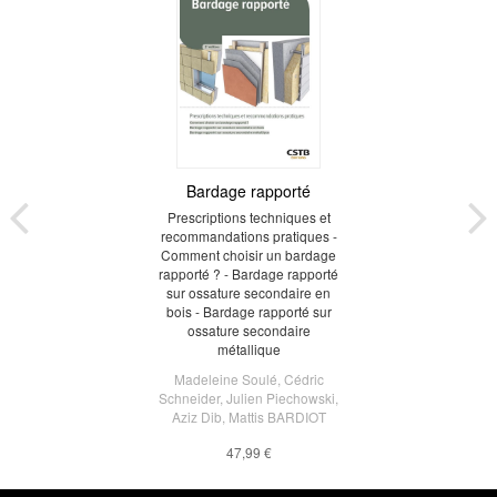
Bardage rapporté
Prescriptions techniques et
recommandations pratiques -
Comment choisir un bardage
rapporté ? - Bardage rapporté
sur ossature secondaire en
bois - Bardage rapporté sur
ossature secondaire
métallique
Madeleine Soulé
,
Cédric
Schneider
,
Julien Piechowski
,
Aziz Dib
,
Mattis BARDIOT
47,99 €