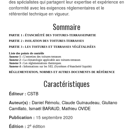
des spécialistes qui partagent leur expertise et expérience en
conformité avec les exigences réglementaires et le
référentiel technique en vigueur.
Sommaire
PARTIE 1 : ÉTANCHÉITÉ DES TOITURES-​TERRASSE
PARTIE
PARTIE 2 : ISOLATION DES TOITURES-​TERRASSES
PARTIE 3 : LES TOITURES ET TERRASSES VÉGÉTALISÉES
Liste des points de contrôle
Annexe 1 :
L’entretien des toitures-terrasses
Annexe 2 :
La climatologie applicable aux toitures-terrasses
Annexe 3 :
Les réglementations thermiques
Annexe 4 :
Informations sur les SEL (Systèmes d’étancheité liquide)
RÉGLEMENTATION, NORMES ET AUTRES DOCUMENTS​ DE RÉFÉRENCE
Caractéristiques
Éditeur :
CSTB
Auteur(s) :
Daniel Rémolu
,
Claude Guinaudeau
,
Giuliano
Camillato
,
Ismaël BARAUD
,
Mathieu OVIDE
Publication :
15 septembre 2020
e
Édition :
2
édition