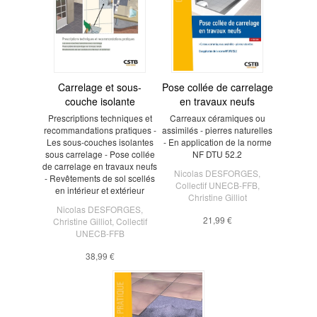
Carrelage et sous-
Pose collée de carrelage
couche isolante
en travaux neufs
Prescriptions techniques et
Carreaux céramiques ou
recommandations pratiques -
assimilés - pierres naturelles
Les sous-couches isolantes
- En application de la norme
sous carrelage - Pose collée
NF DTU 52.2
de carrelage en travaux neufs
Nicolas DESFORGES
,
- Revêtements de sol scellés
Collectif UNECB-FFB
,
en intérieur et extérieur
Christine Gilliot
Nicolas DESFORGES
,
21,99 €
Christine Gilliot
,
Collectif
UNECB-FFB
38,99 €