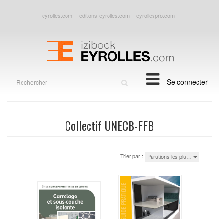
eyrolles.com
editions-eyrolles.com
eyrollespro.com
Rechercher
Se connecter
sur
le
site
Collectif UNECB-FFB
Trier par :
Parutions les plu…