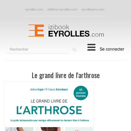
eyrolles.com
editions-eyrolles.com
eyrollespro.com
Rechercher
Se connecter
sur
le
site
Le grand livre de l'arthrose