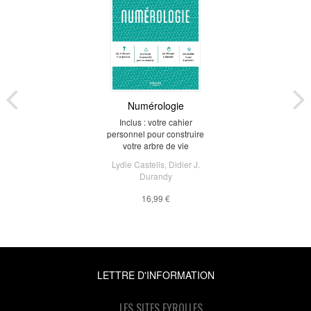
Numérologie
Inclus : votre cahier
personnel pour construire
votre arbre de vie
Lydie Castells
,
Didier J.
Durandy
16,99 €
LETTRE D'INFORMATION
LES SITES EYROLLES