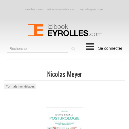
eyrolles.com
editions-eyrolles.com
eyrollespro.com
Rechercher
Se connecter
sur
le
site
Nicolas Meyer
Formats numériques