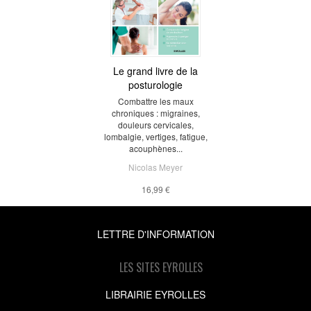
Le grand livre de la
posturologie
Combattre les maux
chroniques : migraines,
douleurs cervicales,
lombalgie, vertiges, fatigue,
acouphènes...
Nicolas Meyer
16,99 €
LETTRE D'INFORMATION
LES SITES EYROLLES
LIBRAIRIE EYROLLES