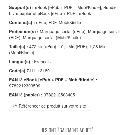
Support(s) :
eBook [ePub + PDF + Mobi/Kindle], Bundle
Livre papier et eBook [ePub + PDF], eBook
Contenu(s) :
ePub, PDF, Mobi/Kindle
Protection(s) :
Marquage social (ePub), Marquage social
(PDF), Marquage social (Mobi/Kindle)
Taille(s) :
472 ko (ePub), 10,1 Mo (PDF), 1,28 Mo
(Mobi/Kindle)
Langue(s) :
Français
Code(s) CLIL :
3189
EAN13 eBook [ePub + PDF + Mobi/Kindle] :
9782212303599
EAN13 (papier) :
9782212563405
Référencer ce produit sur votre site
ILS ONT ÉGALEMENT ACHETÉ