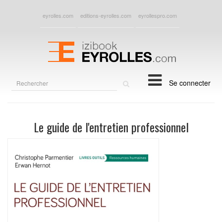
eyrolles.com
editions-eyrolles.com
eyrollespro.com
Rechercher
Se connecter
sur
le
site
Le guide de l'entretien professionnel