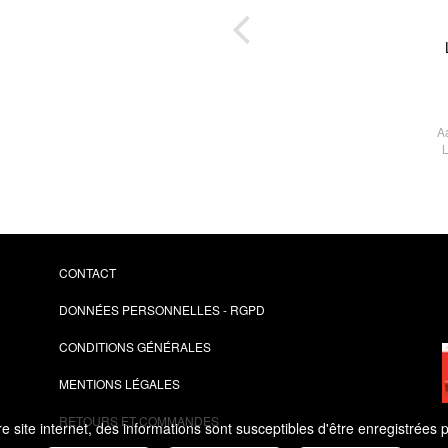
ème
tre
A
CONTACT
DONNÉES PERSONNELLES - RGPD
CONDITIONS GÉNÉRALES
MENTIONS LÉGALES
RETOURS ET COMMANDES
 site internet, des informations sont susceptibles d'être enregistrées 