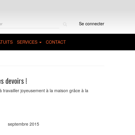
Rechercher
Se connecter
sur
le
site
TUITS
SERVICES
CONTACT
s devoirs !
à travailler joyeusement à la maison grâce à la
septembre 2015