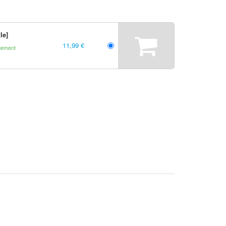
le]
11,99 €
gement