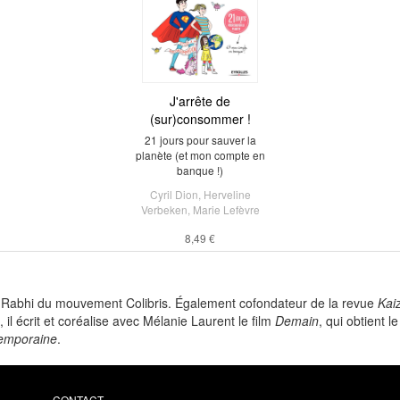
J'arrête de
(sur)consommer !
21 jours pour sauver la
planète (et mon compte en
banque !)
Cyril Dion
,
Herveline
Verbeken
,
Marie Lefèvre
8,49 €
e Rabhi du mouvement Colibris. Également cofondateur de la revue
Kai
il écrit et coréalise avec Mélanie Laurent le film
Demain
, qui obtient 
temporaine
.
CONTACT