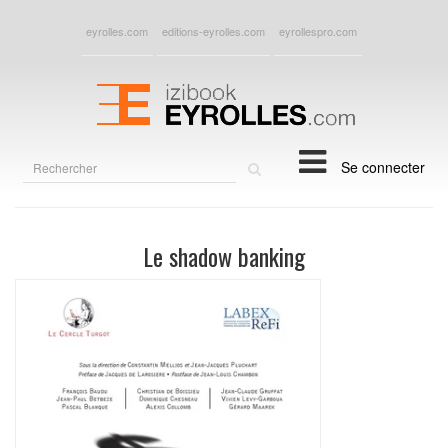
eyrolles.com
editions-eyrolles.com
eyrollespro.com
Rechercher
Se connecter
sur
le
site
Le shadow banking