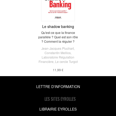
Le shadow banking
Qu'est-ce que la finance
parallèle ? Quel est son rôle
? Comment la réguler ?
Jean-Jacques Pluchart
,
Constantin Mellios
,
Laboratoire Régulation
Financière
,
Le cercle Turgot
11,99 €
LETTRE D'INFORMATION
LES SITES EYROLLES
LIBRAIRIE EYROLLES