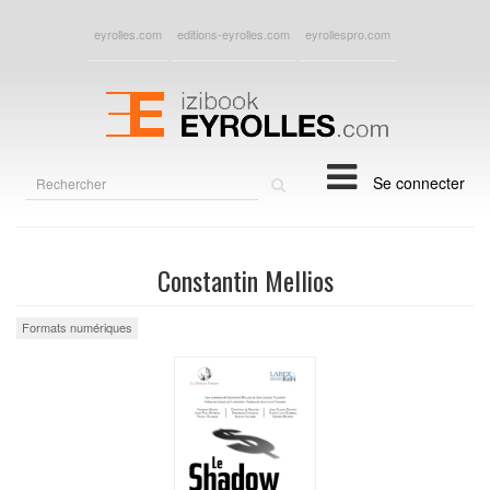
eyrolles.com
editions-eyrolles.com
eyrollespro.com
Rechercher
Se connecter
sur
le
site
Constantin Mellios
Formats numériques