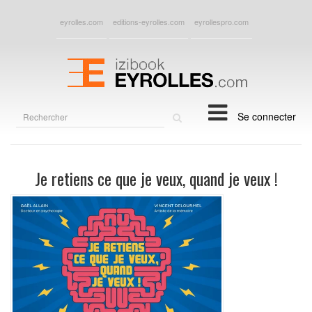
eyrolles.com
editions-eyrolles.com
eyrollespro.com
Rechercher
Se connecter
sur
le
site
Je retiens ce que je veux, quand je veux !