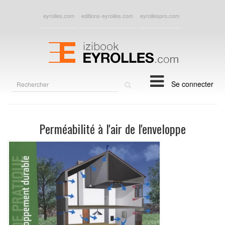
eyrolles.com
editions-eyrolles.com
eyrollespro.com
Rechercher
Se connecter
sur
le
site
Perméabilité à l'air de l'enveloppe