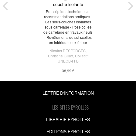
couche isolante
Prescriptions techniques et
recommandations pratiques -
Les sous-couches isolantes
sous carrelage - Pose collée
de carrelage en travaux neufs
- Revêtements de sol scellés
en intérieur et extérieur
Nicolas DESFORGES
,
Christine Gilliot
,
Collectif
UNECB-FFB
38,99 €
LETTRE D'INFORMATION
LES SITES EYROLLES
LIBRAIRIE EYROLLES
EDITIONS EYROLLES