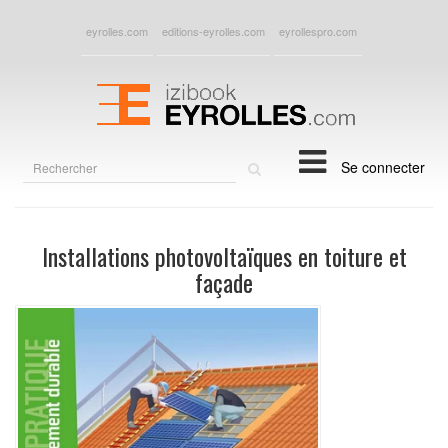
eyrolles.com
editions-eyrolles.com
eyrollespro.com
Rechercher
Se connecter
sur
le
site
Installations photovoltaïques en toiture et
façade