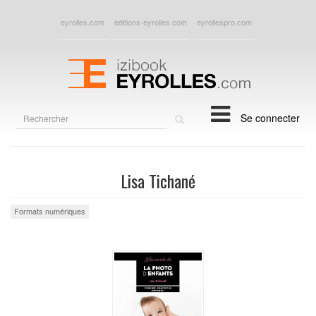
eyrolles.com
editions-eyrolles.com
eyrollespro.com
Rechercher
Se connecter
sur
le
site
Lisa Tichané
Formats numériques