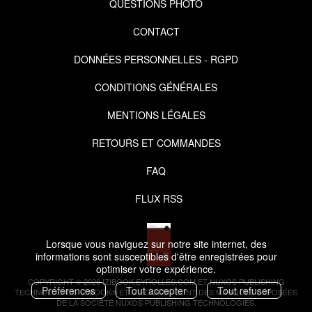
QUESTIONS PHOTO
CONTACT
DONNÉES PERSONNELLES - RGPD
CONDITIONS GÉNÉRALES
MENTIONS LÉGALES
RETOURS ET COMMANDES
FAQ
FLUX RSS
Lorsque vous naviguez sur notre site internet, des
informations sont susceptibles d'être enregistrées pour
optimiser votre expérience.
COPYRIGHT © 2026 IZIBOOK.EYROLLES.COM ET NUXOS PUBLISHING
Préférences
Tout accepter
Tout refuser
TECHNOLOGIES.
IZIBOOK®
ET
IZIBOOKS®
SONT DES MARQUES DÉPOSÉES
DE LA SOCIÉTÉ
NUXOS PUBLISHING TECHNOLOGIES
.