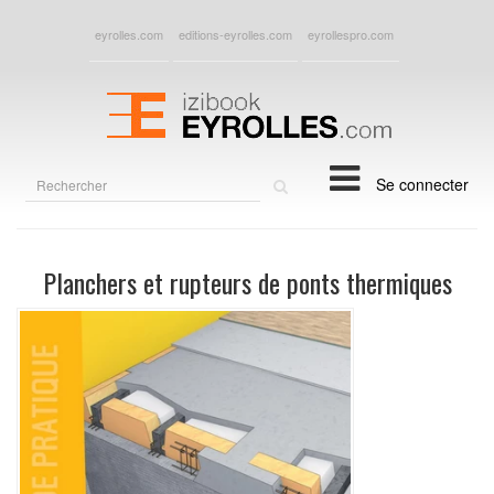
eyrolles.com
editions-eyrolles.com
eyrollespro.com
Rechercher
Se connecter
sur
le
site
Planchers et rupteurs de ponts thermiques