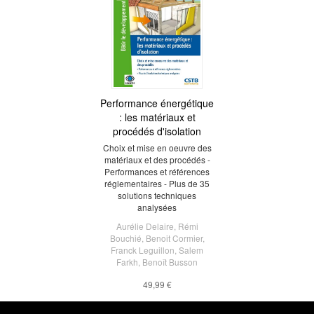
Performance énergétique
: les matériaux et
procédés d'isolation
Choix et mise en oeuvre des
matériaux et des procédés -
Performances et références
réglementaires - Plus de 35
solutions techniques
analysées
Aurélie Delaire
,
Rémi
Bouchié
,
Benoit Cormier
,
Franck Leguillon
,
Salem
Farkh
,
Benoît Busson
49,99 €