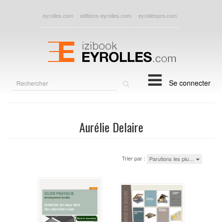
eyrolles.com
editions-eyrolles.com
eyrollespro.com
Rechercher
Se connecter
sur
le
site
Aurélie Delaire
Trier par :
Parutions les plu…