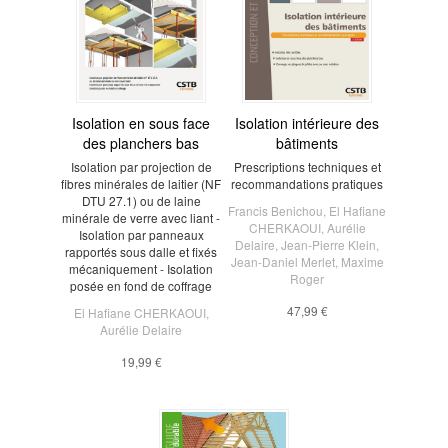
Isolation en sous face
Isolation intérieure des
des planchers bas
bâtiments
Isolation par projection de
Prescriptions techniques et
fibres minérales de laitier (NF
recommandations pratiques
DTU 27.1) ou de laine
Francis Benichou
,
El Haﬁane
minérale de verre avec liant -
CHERKAOUI
,
Aurélie
Isolation par panneaux
Delaire
,
Jean-Pierre Klein
,
rapportés sous dalle et fixés
Jean-Daniel Merlet
,
Maxime
mécaniquement - Isolation
Roger
posée en fond de coffrage
47,99 €
El Hafiane CHERKAOUI
,
Aurélie Delaire
19,99 €