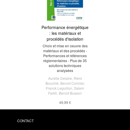
Performance énergétique
: les matériaux et
procédés d'isolation
Choix et mise en oeuvre des
matériaux et des procédés -
Performances et références
réglementaires - Plus de 35
solutions techniques
analysées
Aurélie Delaire
,
Rémi
Bouchié
,
Benoit Cormier
,
Franck Leguillon
,
Salem
Farkh
,
Benoît Busson
49,99 €
CONTACT