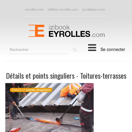
eyrolles.com
editions-eyrolles.com
eyrollespro.com
Rechercher
Se connecter
sur
le
site
Détails et points singuliers - Toitures-terrasses