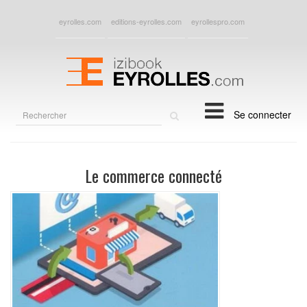
eyrolles.com
editions-eyrolles.com
eyrollespro.com
Rechercher
Se connecter
sur
le
site
Le commerce connecté