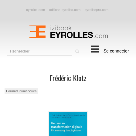
eyrolles.com
editions-eyrolles.com
eyrollespro.com
Rechercher
Se connecter
sur
le
site
Frédéric Klotz
Formats numériques