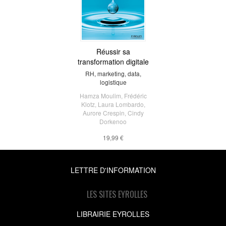
Réussir sa
transformation digitale
RH, marketing, data,
logistique
Hamza Moulim
,
Frédéric
Klotz
,
Laura Lombardo
,
Aurore Crespin
,
Cindy
Dorkenoo
19,99 €
LETTRE D'INFORMATION
LES SITES EYROLLES
LIBRAIRIE EYROLLES