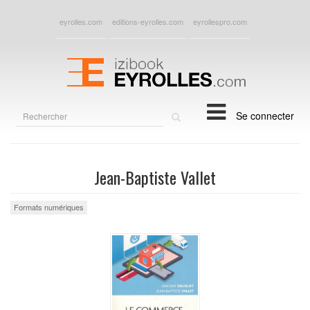
eyrolles.com
editions-eyrolles.com
eyrollespro.com
Rechercher
Se connecter
sur
le
site
Jean-Baptiste Vallet
Formats numériques