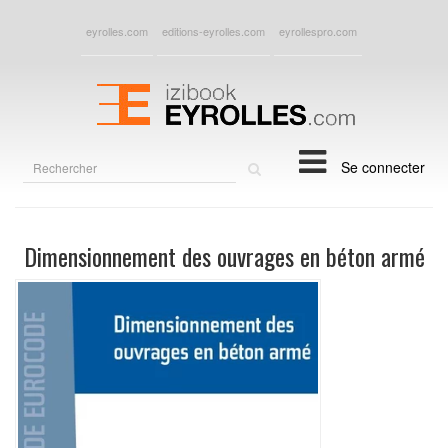
eyrolles.com
editions-eyrolles.com
eyrollespro.com
Rechercher
Se connecter
sur
le
site
Dimensionnement des ouvrages en béton armé