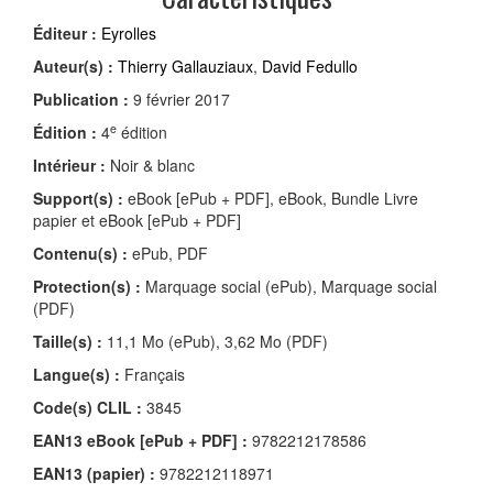
Éditeur :
Eyrolles
Auteur(s) :
Thierry Gallauziaux
,
David Fedullo
Publication :
9 février 2017
e
Édition :
4
édition
Intérieur :
Noir & blanc
Support(s) :
eBook [ePub + PDF], eBook, Bundle Livre
papier et eBook [ePub + PDF]
Contenu(s) :
ePub, PDF
Protection(s) :
Marquage social (ePub), Marquage social
(PDF)
Taille(s) :
11,1 Mo (ePub), 3,62 Mo (PDF)
Langue(s) :
Français
Code(s) CLIL :
3845
EAN13 eBook [ePub + PDF] :
9782212178586
EAN13 (papier) :
9782212118971