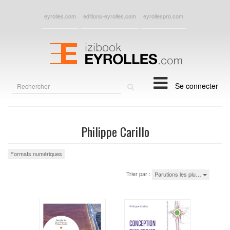
eyrolles.com
editions-eyrolles.com
eyrollespro.com
Rechercher
Se connecter
sur
le
site
Philippe Carillo
Formats numériques
Trier par :
Parutions les plu…