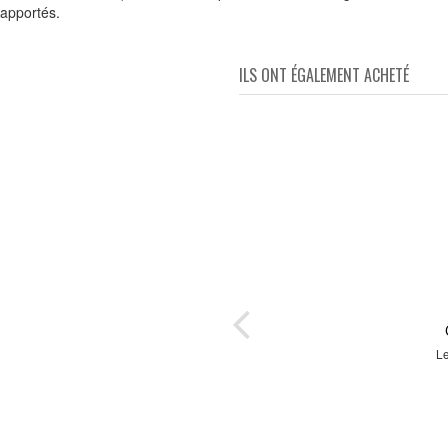
rapportés.
ILS ONT ÉGALEMENT ACHETÉ
gles
L
s de
des