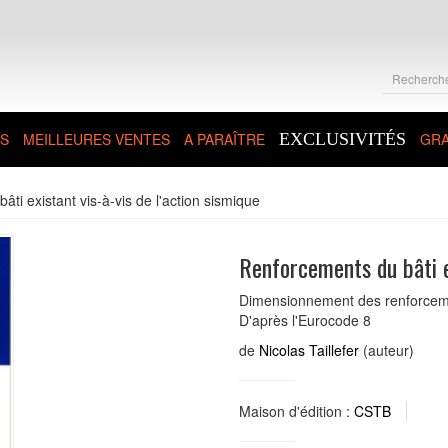
S
MEILLEURES VENTES
A PARAÎTRE
EXCLUSIVITÉS
GRA
ti existant vis-à-vis de l'action sismique
Renforcements du bâti ex
Dimensionnement des renforcement
D'après l'Eurocode 8
de
Nicolas Taillefer
(auteur)
Maison d'édition :
CSTB