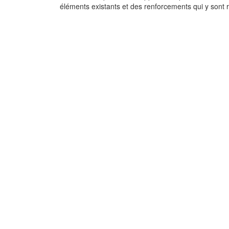
éléments existants et des renforcements qui y sont 
Introduction aux rè
de construction
parasismique
Applications courante
l'EC8 à la conception 
bâtiments