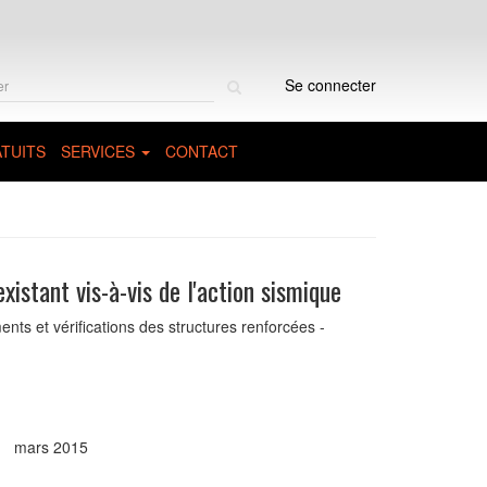
Rechercher
Se connecter
sur
le
site
TUITS
SERVICES
CONTACT
istant vis-à-vis de l'action sismique
s et vérifications des structures renforcées -
mars 2015