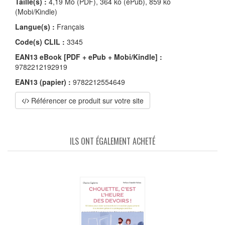
Taille(s) :
4,19 Mo (PDF), 364 ko (ePub), 859 ko
(Mobi/Kindle)
Langue(s) :
Français
Code(s) CLIL :
3345
EAN13 eBook [PDF + ePub + Mobi/Kindle] :
9782212192919
EAN13 (papier) :
9782212554649
Référencer ce produit sur votre site
ILS ONT ÉGALEMENT ACHETÉ