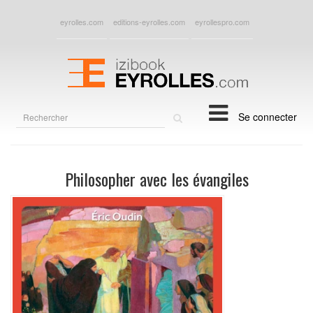
eyrolles.com
editions-eyrolles.com
eyrollespro.com
Rechercher
Se connecter
sur
le
site
Philosopher avec les évangiles