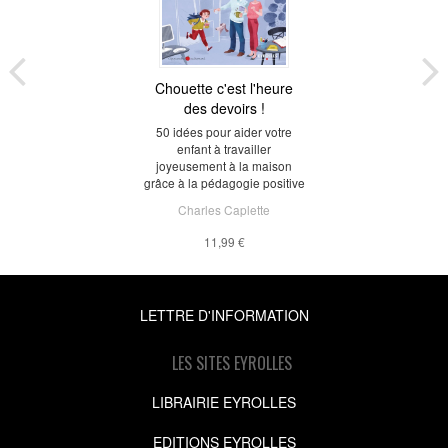
Chouette c'est l'heure
des devoirs !
50 idées pour aider votre
enfant à travailler
joyeusement à la maison
grâce à la pédagogie positive
Charles Caplette
11,99 €
LETTRE D'INFORMATION
LES SITES EYROLLES
LIBRAIRIE EYROLLES
EDITIONS EYROLLES