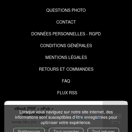
QUESTIONS PHOTO
CONTACT
DONNÉES PERSONNELLES - RGPD
CONDITIONS GÉNÉRALES
MENTIONS LÉGALES
RETOURS ET COMMANDES
FAQ
FLUX RSS
eBook [PDF + ePub +
Lorsque vous naviguez sur notre site internet, des
Mobi/Kindle]
informations sont susceptibles d'être enregistrées pour
9,49 €
format 140 x 210
160 pages
optimiser votre expérience.
Téléchargement après achat
COPYRIGHT © 2026 IZIBOOK.EYROLLES.COM ET NUXOS PUBLISHING
Préférences
Tout accepter
Tout refuser