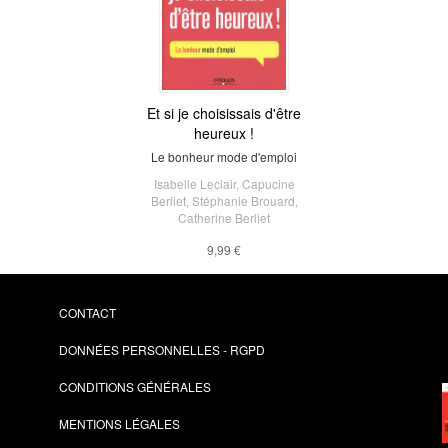
Et si je choisissais d'être
heureux !
Le bonheur mode d'emploi
Isabelle Leclair
,
Capucine
Berliet
,
Stéphanie Brouard
,
Catherine Berliet
9,99 €
CONTACT
DONNÉES PERSONNELLES - RGPD
CONDITIONS GÉNÉRALES
MENTIONS LÉGALES