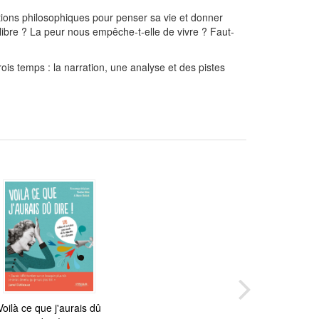
tions philosophiques pour penser sa vie et donner
libre ? La peur nous empêche-t-elle de vivre ? Faut-
ois temps : la narration, une analyse et des pistes
vre l'instant présent
Voilà ce que j'aurais dû