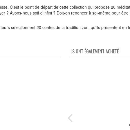
se. C'est le point de départ de cette collection qui propose 20 médita
yer ? Avons-nous soif d'infini ? Doit-on renoncer à soi-même pour être 
urs sélectionnent 20 contes de la tradition zen, qu'ils présentent en tr
ILS ONT ÉGALEMENT ACHETÉ
es
Vi