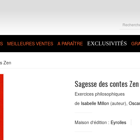
S
MEILLEURES VENTES
A PARAÎTRE
EXCLUSIVITÉS
GRA
es Zen
Sagesse des contes Zen
Exercices philosophiques
de
Isabelle Millon
(auteur),
Oscar
Maison d'édition :
Eyrolles