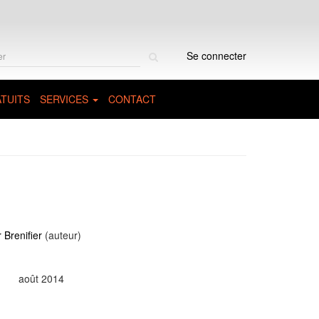
Rechercher
Se connecter
sur
le
site
TUITS
SERVICES
CONTACT
 Brenifier
(auteur)
août 2014