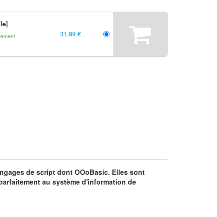
le]
31,99 €
gement
langages de script dont OOoBasic. Elles sont
 parfaitement au système d'information de