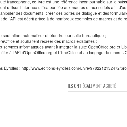
uté francophone, ce livre est une référence incontournable sur le pui
t utiliser l'interface utilisateur liée aux macros et aux scripts afin d'
nipuler des documents, créer des boîtes de dialogue et des formulair
 de l'API est décrit grâce à de nombreux exemples de macros et de rout
ce souhaitant automatiser et étendre leur suite bureautique ;
reOffice et souhaitent recréer des macros existantes ;
t services informatiques ayant à intégrer la suite OpenOffice.org et Lib
'initier à l'API d'OpenOffice.org et LibreOffice et au langage de macro
ons Eyrolles : http://www.editions-eyrolles.com/Livre/9782212132472/pr
ILS ONT ÉGALEMENT ACHETÉ