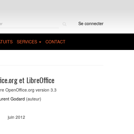
Rechercher
Se connecter
sur
le
site
TUITS
SERVICES
CONTACT
ce.org et LibreOffice
e OpenOffice.org version 3.3
urent Godard
(auteur)
juin 2012