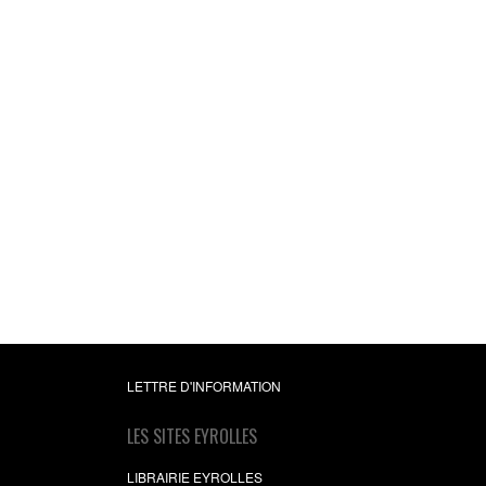
Debian GNU/Linu
Ancienne édition 2005
licence Creative Com
Raphaël Hertzog
,
Rol
Mas
,
Christophe Le B
0,00 €
(gratuit)
LETTRE D'INFORMATION
LES SITES EYROLLES
LIBRAIRIE EYROLLES