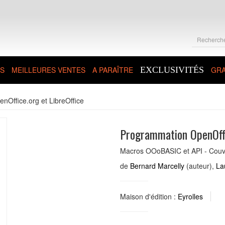
S
MEILLEURES VENTES
A PARAÎTRE
EXCLUSIVITÉS
GRA
Office.org et LibreOffice
Programmation OpenOffi
Macros OOoBASIC et API - Couvr
de
Bernard Marcelly
(auteur),
La
Maison d'édition :
Eyrolles