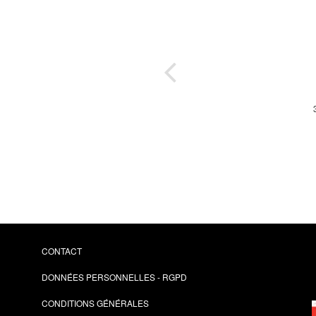
x
 en
mons
and
ars
CONTACT
DONNÉES PERSONNELLES - RGPD
CONDITIONS GÉNÉRALES