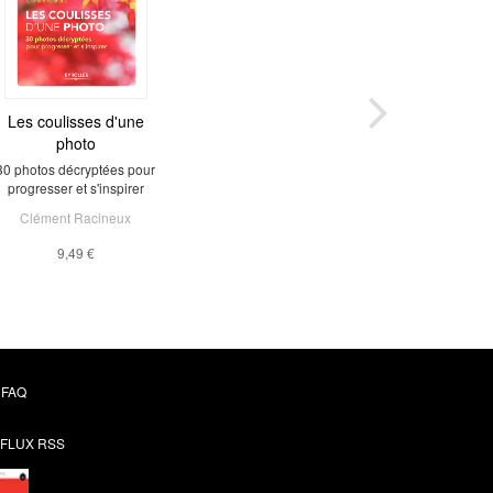
Les coulisses d'une
photo
30 photos décryptées pour
progresser et s'inspirer
Clément Racineux
9,49 €
FAQ
FLUX RSS