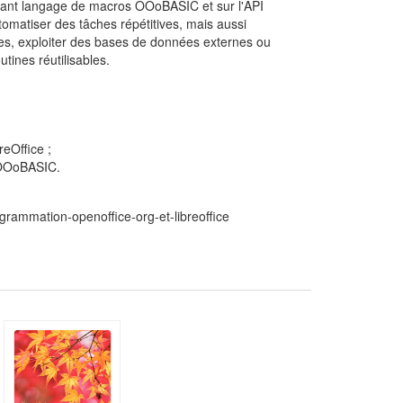
ssant langage de macros OOoBASIC et sur l'API
automatiser des tâches répétitives, mais aussi
es, exploiter des bases de données externes ou
ines réutilisables.
reOffice ;
s OOoBASIC.
ogrammation-openoffice-org-et-libreoffice