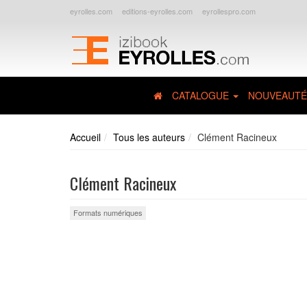
eyrolles.com
editions-eyrolles.com
eyrollespro.com
CATALOGUE
NOUVEAUTÉ
Accueil
Tous les auteurs
Clément Racineux
Clément Racineux
Formats numériques