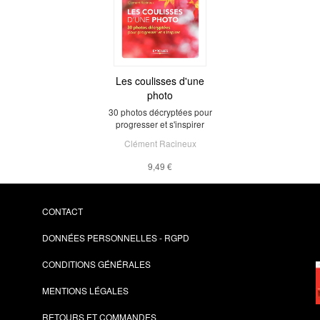
Les coulisses d'une
photo
30 photos décryptées pour
progresser et s'inspirer
Clément Racineux
9,49 €
CONTACT
DONNÉES PERSONNELLES - RGPD
CONDITIONS GÉNÉRALES
MENTIONS LÉGALES
RETOURS ET COMMANDES