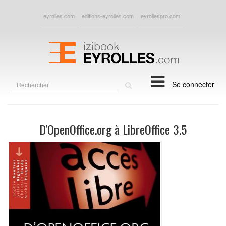
eyrolles.com
editions-eyrolles.com
eyrollespro.com
Rechercher
Se connecter
sur
le
site
D'OpenOffice.org à LibreOffice 3.5