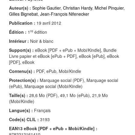
Auteur(s) :
Sophie Gautier
,
Christian Hardy
,
Michel Pinquier
,
Gilles Bignebat
,
Jean-François Nifenecker
Publication :
19 avril 2012
re
Édition :
1
édition
Intérieur :
Noir & blanc
Support(s) :
eBook [PDF + ePub + Mobi/Kindle], Bundle
Livre papier et eBook [ePub + PDF], eBook [ePub], eBook
[PDF], eBook
Contenu(s) :
PDF, ePub, Mobi/Kindle
Protection(s) :
Marquage social (PDF), Marquage social
(ePub), Marquage social (Mobi/Kindle)
Taille(s) :
28,6 Mo (PDF), 49,1 Mo (ePub), 21,9 Mo
(Mobi/Kindle)
Langue(s) :
Français
Code(s) CLIL :
3193
EAN13 eBook [PDF + ePub + Mobi/Kindle] :
9782212161410