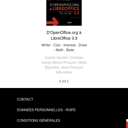
D'OpenOffice.org à
LibreOffice 3.5
Writer - Calc - Impress - Draw
- Math - Base
Sophie Gautier
,
Christian
Hardy
,
Michel Pinquier
,
Gilles
Bignebat
,
Jean-François
Nifenecker
9,99 €
CONTACT
DONNÉES PERSONNELLES - RGPD
CONDITIONS GÉNÉRALES