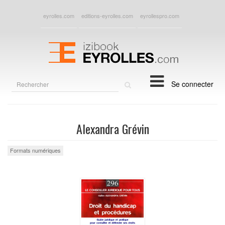
eyrolles.com
editions-eyrolles.com
eyrollespro.com
Rechercher
Se connecter
sur
le
site
Alexandra Grévin
Formats numériques