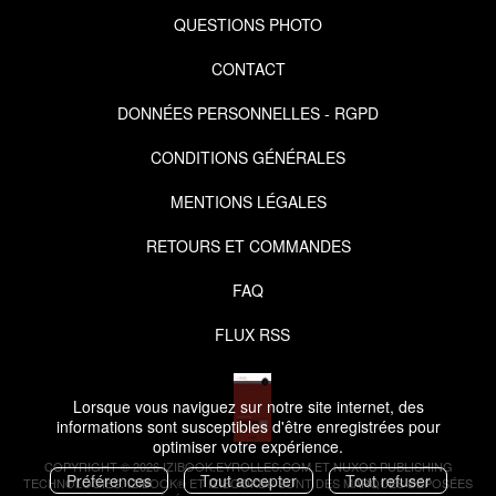
QUESTIONS PHOTO
CONTACT
DONNÉES PERSONNELLES - RGPD
CONDITIONS GÉNÉRALES
MENTIONS LÉGALES
RETOURS ET COMMANDES
FAQ
FLUX RSS
Lorsque vous naviguez sur notre site internet, des
informations sont susceptibles d'être enregistrées pour
optimiser votre expérience.
COPYRIGHT © 2026 IZIBOOK.EYROLLES.COM ET NUXOS PUBLISHING
Préférences
Tout accepter
Tout refuser
TECHNOLOGIES.
IZIBOOK®
ET
IZIBOOKS®
SONT DES MARQUES DÉPOSÉES