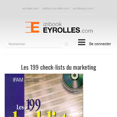
eyrolles.com
editions-eyrolles.com
eyrollespro.com
Rechercher
Se connecter
sur
le
site
Les 199 check-lists du marketing