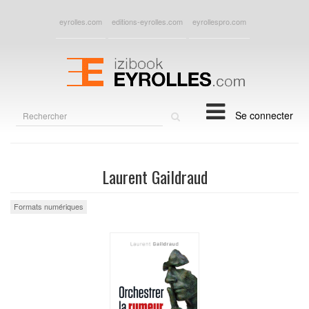
eyrolles.com
editions-eyrolles.com
eyrollespro.com
Rechercher
Se connecter
sur
le
site
Laurent Gaildraud
Formats numériques