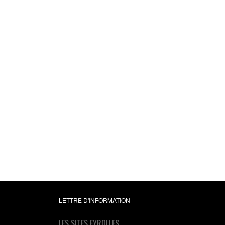
Les nouveaux table
de bord des manag
Le projet Business
Intelligence clés en m
Alain Fernandez
24,99 €
LETTRE D'INFORMATION
LES SITES EYROLLES