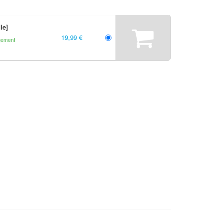
le]
19,99 €
gement