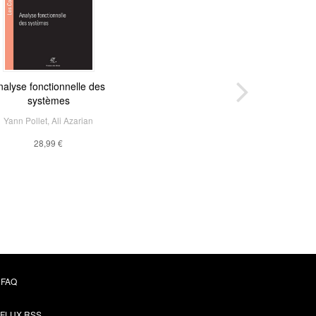
nalyse fonctionnelle des
systèmes
Yann Pollet
,
Ali Azarian
28,99 €
FAQ
FLUX RSS