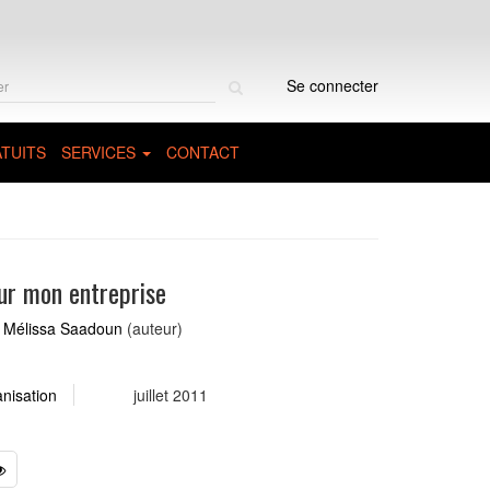
Rechercher
Se connecter
sur
le
site
TUITS
SERVICES
CONTACT
ur mon entreprise
,
Mélissa Saadoun
(auteur)
anisation
juillet 2011