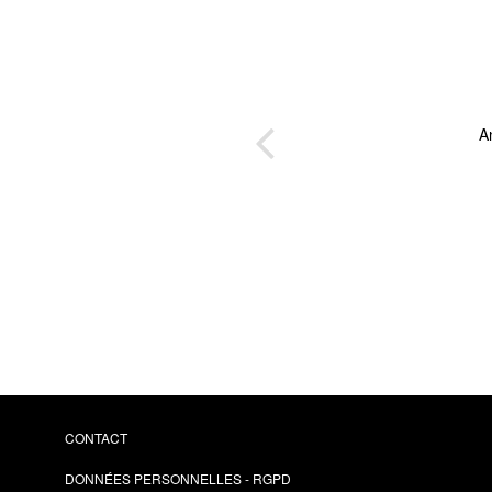
aux
A
ers
ain
CONTACT
DONNÉES PERSONNELLES - RGPD