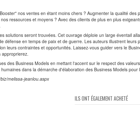
ooster" nos ventes en étant moins chers ? Augmenter la qualité des pr
t nos ressources et moyens ? Avec des clients de plus en plus exigeant
.
des solutions seront trouvées. Cet ouvrage déploie un large éventail a
de défense en temps de paix et de guerre. Les auteurs illustrent leurs
on leurs contraintes et opportunités. Laissez-vous guider vers le Busin
s approprierez.
ues des Business Models en mettant l'accent sur le respect des vale
t humaines dans la démarche d'élaboration des Business Models pour l
/biz/melissa-jeanlou.aspx
ILS ONT ÉGALEMENT ACHETÉ