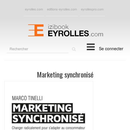
eyrolles.com
editions-eyrolles.com
eyrollespro.com
Rechercher
Se connecter
sur
le
site
Marketing synchronisé