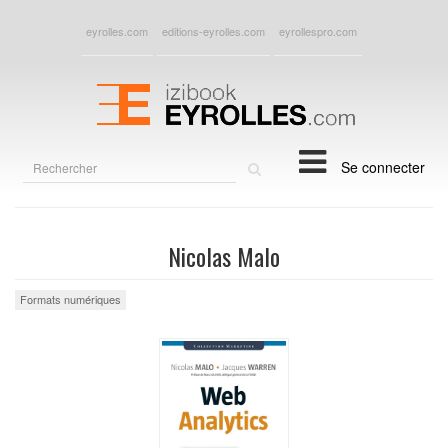
eyrolles.com
editions-eyrolles.com
eyrollespro.com
Rechercher
Se connecter
sur
le
site
Nicolas Malo
Formats numériques